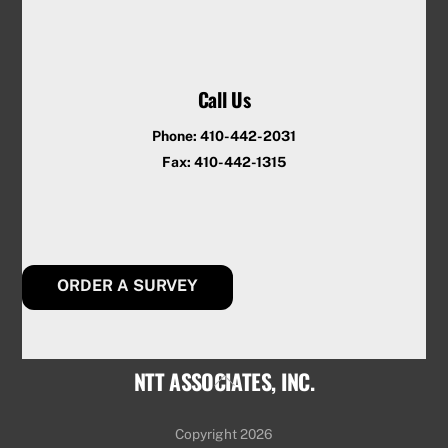
Call Us
Phone: 410-442-2031
Fax: 410-442-1315
ORDER A SURVEY
NTT ASSOCIATES, INC.
Back
To
Top
Copyright 2026